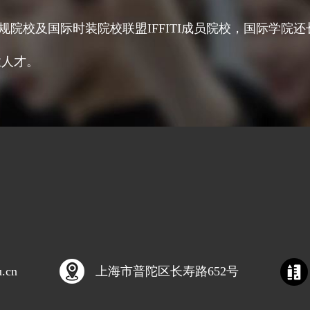
正规院校及国际时装院校联盟IFFITI成员院校，国际学
业人才。
u.cn
上海市普陀区长寿路652号